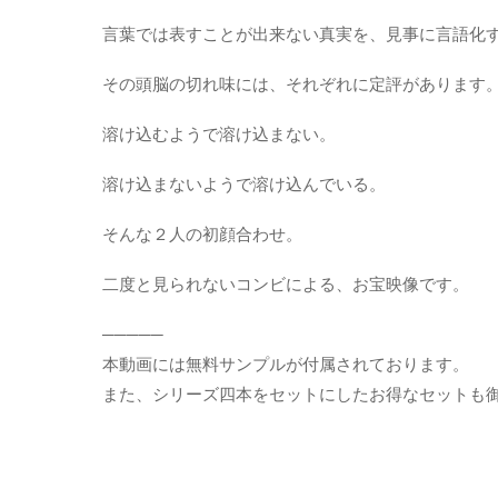
プ
言葉では表すことが出来ない真実を、見事に言語化
ル
付
き】
その頭脳の切れ味には、それぞれに定評があります
個
溶け込むようで溶け込まない。
溶け込まないようで溶け込んでいる。
そんな２人の初顔合わせ。
二度と見られないコンビによる、お宝映像です。
─────
本動画には無料サンプルが付属されております。
また、シリーズ四本をセットにしたお得なセットも