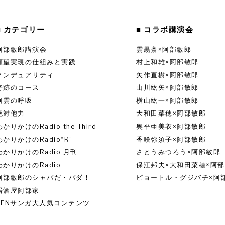
■ カテゴリー
■ コラボ講演会
阿部敏郎講演会
雲黒斎×阿部敏郎
願望実現の仕組みと実践
村上和雄×阿部敏郎
ノンデュアリティ
矢作直樹×阿部敏郎
奇跡のコース
山川紘矢×阿部敏郎
阿雲の呼吸
横山紘一×阿部敏郎
絶対他力
大和田菜穂×阿部敏郎
わかりかけのRadio the Third
奥平亜美衣×阿部敏郎
わかりかけのRadio“R”
香咲弥須子×阿部敏郎
わかりかけのRadio 月刊
さとうみつろう×阿部敏郎
わかりかけのRadio
保江邦夫×大和田菜穂×阿
阿部敏郎のシャバだ・バダ！
ピョートル・グジバチ×阿
居酒屋阿部家
ZENサンガ大人気コンテンツ