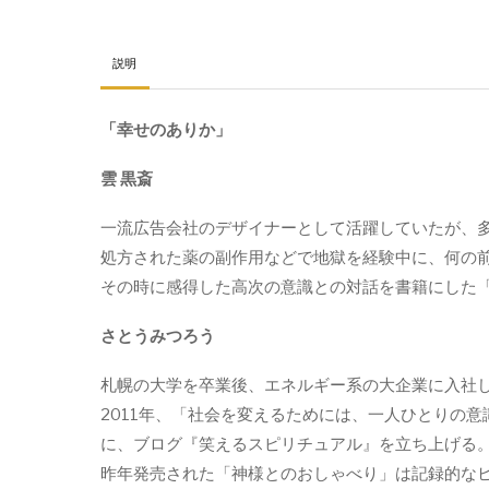
館
「幸
せ
説明
の
あ
「幸せのありか」
り
か」
雲
雲
黒斎
黒
斎
一流広告会社のデザイナーとして活躍していたが、
&
処方された薬の副作用などで地獄を経験中に、何の
さ
と
その時に感得した高次の意識との対話を書籍にした
う
み
さとうみつろう
つ
ろ
札幌の大学を卒業後、エネルギー系の大企業に入社
う
【無
2011年、「社会を変えるためには、一人ひとりの
料
に、ブログ『笑えるスピリチュアル』を立ち上げる
サ
昨年発売された「神様とのおしゃべり」は記録的な
ン