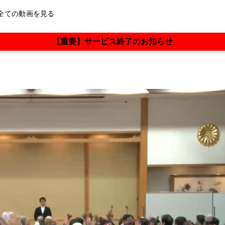
全ての動画を見る
【重要】サービス終了のお知らせ
雲黒斎×阿部敏郎
村上和雄×阿部敏郎
矢作直樹×阿部敏郎
山川紘矢×阿部敏郎
横山紘一×阿部敏郎
大和田菜穂×阿部敏郎
奥平亜美衣×阿部敏郎
香咲弥須子×阿部敏郎
さとうみつろう×阿部敏郎
保江邦夫×大和田菜穂×阿部敏郎