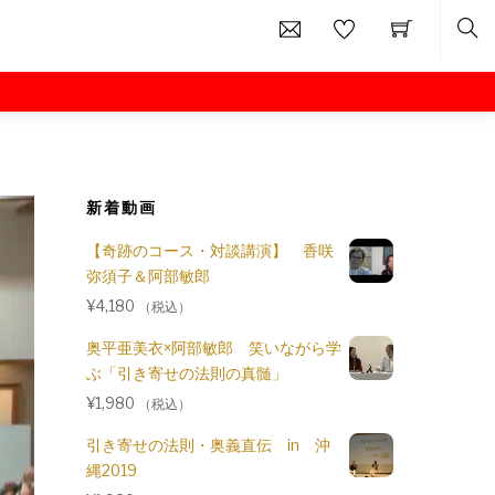
Sea
天河神社特別神事
秋分の日特別イベント
新着動画
比叡山延暦寺会館
【奇跡のコース・対談講演】 香咲
弥須子＆阿部敏郎
¥
4,180
（税込）
奥平亜美衣×阿部敏郎 笑いながら学
ぶ「引き寄せの法則の真髄」
¥
1,980
（税込）
引き寄せの法則・奥義直伝 in 沖
縄2019