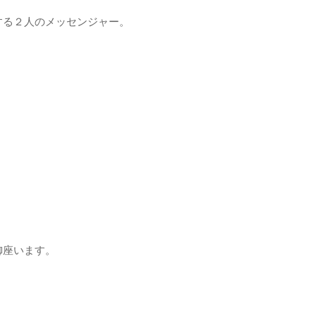
する２人のメッセンジャー。
。
御座います。