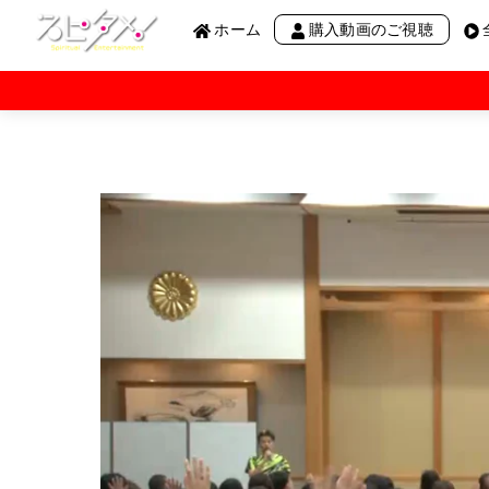
Menu
Skip
ホーム
購入動画のご視聴
to
content
阿部敏郎講演会
願望実現の仕組みと実践
ノンデュアリティ
奇跡のコース
阿雲の呼吸
絶対他力
わかりかけのRadio THE 3rd
わかりかけのRadio“R”
わかりかけのRadio【月刊】
わかりかけのRadio