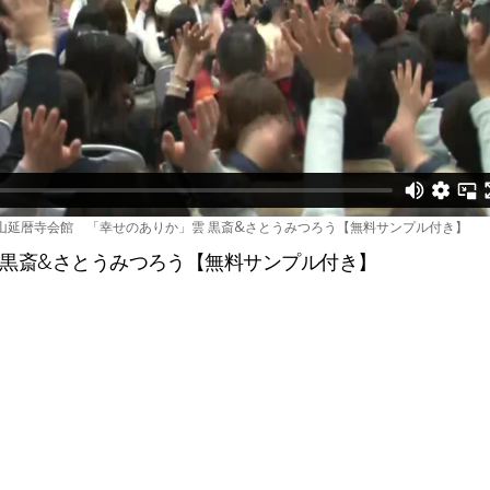
ピョートル・グジバチ×阿部敏郎
叡山延暦寺会館 「幸せのありか」雲 黒斎&さとうみつろう【無料サンプル付き】
 黒斎&さとうみつろう【無料サンプル付き】