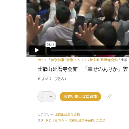
阿部敏郎のシャバだ・バダ！
居酒屋阿部家
ZENサンガ大人気コンテンツ
ホーム
/
特別神事/ 特別イベント
/
比叡山延暦寺会館
/ 比
比叡山延暦寺会館 「幸せのありか」雲
¥
1,620
（税込）
比
お買い物カゴに追加
叡
山
延
カテゴリー:
比叡山延暦寺会館
暦
タグ:
さとうみつろう
,
比叡山延暦寺会館
,
雲 黒斎
寺
会