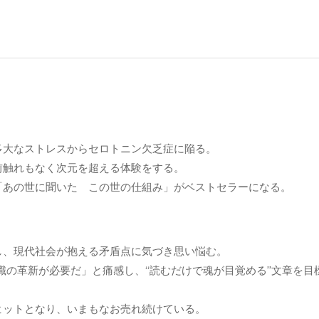
多大なストレスからセロトニン欠乏症に陥る。
前触れもなく次元を超える体験をする。
「あの世に聞いた この世の仕組み」がベストセラーになる。
し、現代社会が抱える矛盾点に気づき思い悩む。
意識の革新が必要だ」と痛感し、“読むだけで魂が目覚める”文章を目
。
ヒットとなり、いまもなお売れ続けている。