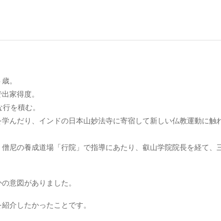
５歳。
で出家得度。
な行を積む。
を学んだり、インドの日本山妙法寺に寄宿して新しい仏教運動に触
、僧尼の養成道場「行院」で指導にあたり、叡山学院院長を経て、
かの意図がありました。
を紹介したかったことです。