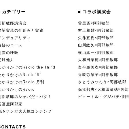
■ カテゴリー
■ コラボ講演会
阿部敏郎講演会
雲黒斎×阿部敏郎
願望実現の仕組みと実践
村上和雄×阿部敏郎
ノンデュアリティ
矢作直樹×阿部敏郎
奇跡のコース
山川紘矢×阿部敏郎
阿雲の呼吸
横山紘一×阿部敏郎
絶対他力
大和田菜穂×阿部敏郎
わかりかけのRadio the Third
奥平亜美衣×阿部敏郎
わかりかけのRadio“R”
香咲弥須子×阿部敏郎
わかりかけのRadio 月刊
さとうみつろう×阿部敏郎
わかりかけのRadio
保江邦夫×大和田菜穂×阿
阿部敏郎のシャバだ・バダ！
ピョートル・グジバチ×阿
居酒屋阿部家
ZENサンガ大人気コンテンツ
CONTACTS