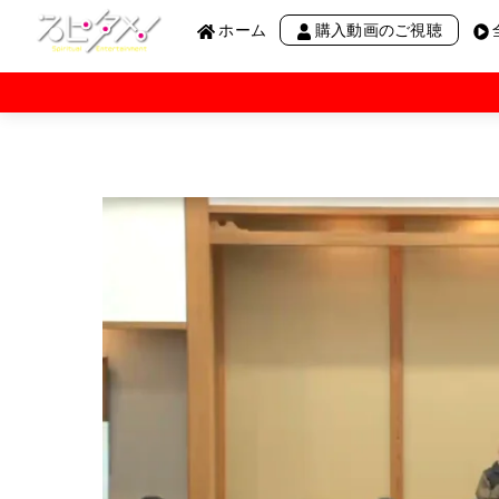
Menu
Skip
ホーム
購入動画のご視聴
to
content
阿部敏郎講演会
願望実現の仕組みと実践
ノンデュアリティ
奇跡のコース
阿雲の呼吸
絶対他力
わかりかけのRadio THE 3rd
わかりかけのRadio“R”
わかりかけのRadio【月刊】
わかりかけのRadio