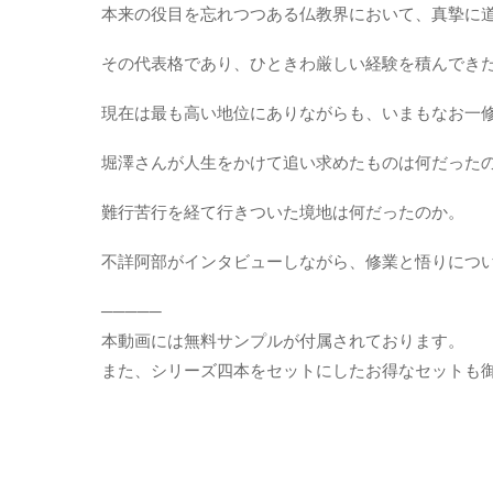
き】
本来の役目を忘れつつある仏教界において、真摯に
個
その代表格であり、ひときわ厳しい経験を積んでき
現在は最も高い地位にありながらも、いまもなお一
堀澤さんが人生をかけて追い求めたものは何だった
難行苦行を経て行きついた境地は何だったのか。
不詳阿部がインタビューしながら、修業と悟りにつ
─────
本動画には無料サンプルが付属されております。
また、シリーズ四本をセットにしたお得なセットも