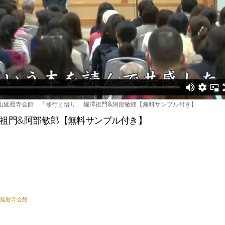
ピョートル・グジバチ×阿部敏郎
叡山延暦寺会館 「修行と悟り」 堀澤祖門&阿部敏郎【無料サンプル付き】
澤祖門&阿部敏郎【無料サンプル付き】
延暦寺会館