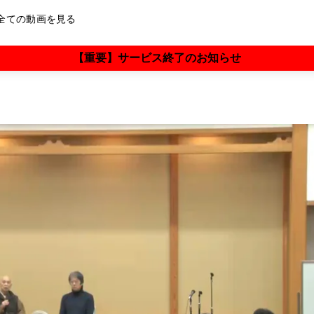
全ての動画を見る
【重要】サービス終了のお知らせ
雲黒斎×阿部敏郎
村上和雄×阿部敏郎
矢作直樹×阿部敏郎
山川紘矢×阿部敏郎
横山紘一×阿部敏郎
大和田菜穂×阿部敏郎
奥平亜美衣×阿部敏郎
香咲弥須子×阿部敏郎
さとうみつろう×阿部敏郎
保江邦夫×大和田菜穂×阿部敏郎