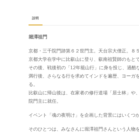
館
「修
行
説明
と
悟
堀澤祖門
り」
堀
澤
京都・三千院門跡第６２世門主。天台宗大僧正。８
祖
京都大学在学中に比叡山に登り、叡南祖賢師のもと
門
その後、戦後初の「12年籠山行」に身を投じ、過酷
&
阿
満行後、さらなる行を求めてインドを遍歴、ヨーガ
部
る。
敏
比叡山に帰山後は、在家者の修行道場「居士林」や
郎
【無
院門主に就任。
料
サ
イベント「魂の夜明け」を企画した背景にはいくつ
ン
プ
そのひとつは、みなさんに堀澤祖門さんという人物
ル
付