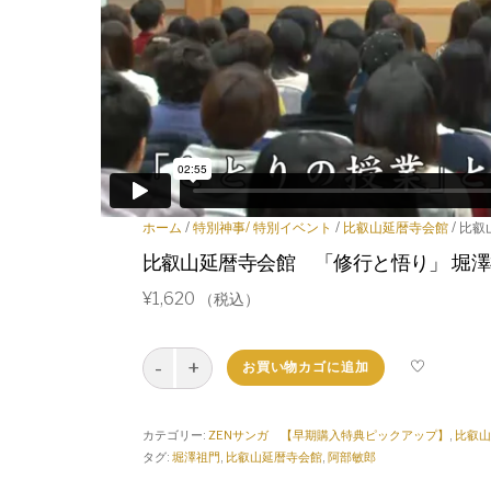
阿部敏郎のシャバだ・バダ！
居酒屋阿部家
ZENサンガ大人気コンテンツ
ホーム
/
特別神事/ 特別イベント
/
比叡山延暦寺会館
/ 比
比叡山延暦寺会館 「修行と悟り」 堀
¥
1,620
（税込）
比
お買い物カゴに追加
叡
山
延
カテゴリー:
ZENサンガ 【早期購入特典ピックアップ】
,
比叡山
暦
タグ:
堀澤祖門
,
比叡山延暦寺会館
,
阿部敏郎
寺
会