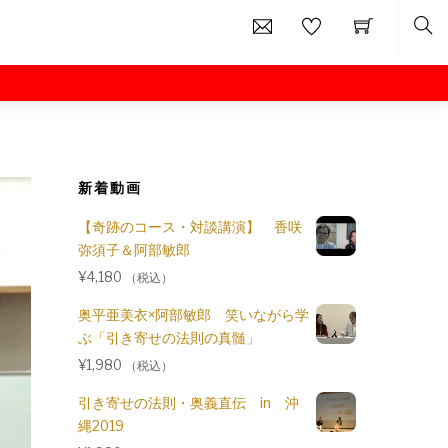
Sea
天河神社特別神事
秋分の日特別イベント
新着動画
比叡山延暦寺会館
【奇跡のコース・対談講演】 香咲
弥須子＆阿部敏郎
¥
4,180
（税込）
奥平亜美衣×阿部敏郎 笑いながら学
ぶ「引き寄せの法則の真髄」
¥
1,980
（税込）
引き寄せの法則・奥義直伝 in 沖
縄2019