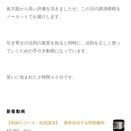
の
各方面から高い評価を頂きましたが、
この日の講演模様を
法
則】
ノーカットでお届けします。
個
引き寄せの法則の真実を知ると同時に、
法則を正しく使っ
ていくための手引き動画になっています。
笑いに包まれた２時間４０分です。
新着動画
【奇跡のコース・対談講演】 香咲弥須子＆阿部敏郎
¥
4,180