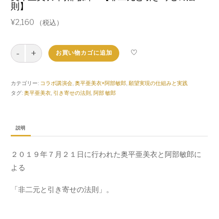
則】
¥
2,160
（税込）
奥
お買い物カゴに追加
平
亜
美
カテゴリー:
コラボ講演会
,
奥平亜美衣×阿部敏郎
,
願望実現の仕組みと実践
衣
タグ:
奥平亜美衣
,
引き寄せの法則
,
阿部 敏郎
×
阿
部
敏
説明
郎
【非
２０１９年７月２１日に行われた奥平亜美衣と阿部敏郎に
二
元
よる
と
引
「非二元と引き寄せの法則」。
き
寄
せ