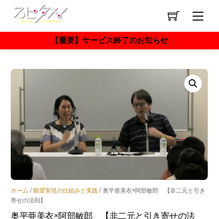
Skip
to
Men
content
【重要】サービス終了のお知らせ
ホーム
/
願望実現の仕組みと実践
/ 奥平亜美衣×阿部敏郎 【非二元と引き
寄せの法則】
奥平亜美衣×阿部敏郎 【非二元と引き寄せの法