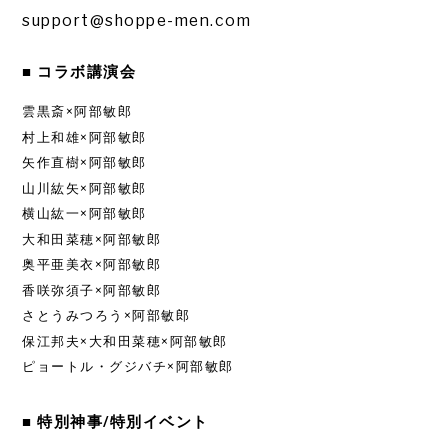
support@shoppe-men.com
■ コラボ講演会
雲黒斎×阿部敏郎
村上和雄×阿部敏郎
矢作直樹×阿部敏郎
山川紘矢×阿部敏郎
横山紘一×阿部敏郎
大和田菜穂×阿部敏郎
奥平亜美衣×阿部敏郎
香咲弥須子×阿部敏郎
さとうみつろう×阿部敏郎
保江邦夫×大和田菜穂×阿部敏郎
ピョートル・グジバチ×阿部敏郎
■ 特別神事/特別イベント