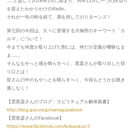
……と題して2016年1月に始まり、同年12月に一つの区切り
を迎えたわかりかけのRadio。
それが一年の時を経て、満を持してのリターンズ！
第七回の今回は、久々に登場する大御所のキーワード「カ
ルマ」について！
今までも何度か取り上げた割には、何だか定義が曖昧なま
ま……。
そんなもやっと感を晴らすべく、黒斎さんが取り出した切
り口とは！
皆さんの中のもやっとを晴らすべく、今回もどうかお聴き
逃しなく！
【雲黒斎さんのブログ：スピリチュアル解体新書】
http://blog.goo.ne.jp/
namagusabose
【雲黒斎さんのFacebook】
https://www.facebook.com/
kokusai.un.5