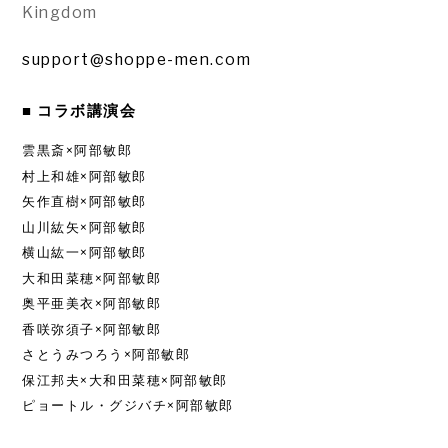
Kingdom
support@shoppe-men.com
■ コラボ講演会
雲黒斎×阿部敏郎
村上和雄×阿部敏郎
矢作直樹×阿部敏郎
山川紘矢×阿部敏郎
横山紘一×阿部敏郎
大和田菜穂×阿部敏郎
奥平亜美衣×阿部敏郎
香咲弥須子×阿部敏郎
さとうみつろう×阿部敏郎
保江邦夫×大和田菜穂×阿部敏郎
ピョートル・グジバチ×阿部敏郎