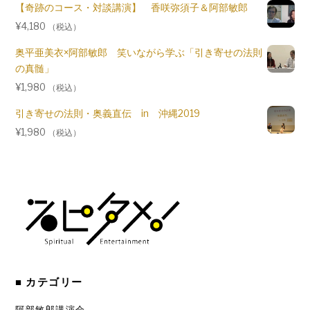
【奇跡のコース・対談講演】 香咲弥須子＆阿部敏郎
¥
4,180
（税込）
奥平亜美衣×阿部敏郎 笑いながら学ぶ「引き寄せの法則
の真髄」
¥
1,980
（税込）
引き寄せの法則・奥義直伝 in 沖縄2019
¥
1,980
（税込）
■ カテゴリー
阿部敏郎講演会