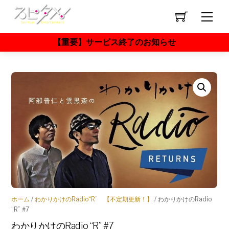
Skip
to
Men
content
【重要】サービス終了のお知らせ
ホーム
/
わかりかけのRadio“R” 【不定期更新！】
/ わかりかけのRadio
“R” #7
わかりかけのRadio “R” #7