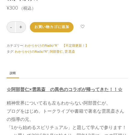
¥
300
（税込）
わ
お買い物カゴに追加
か
り
か
カテゴリー:
わかりかけのRadio“R” 【不定期更新！】
け
タグ:
わかりかけのRadio"R"
,
阿部普仁
,
雲 黒斎
の
Radio
“R”
#7
説明
個
☆阿部普仁×雲黒斎 の異色のコラボが帰ってきた！！☆
精神世界について右も左もわからない阿部普仁が、
ブログをはじめ、
トークライブや書籍で著名な雲黒斎さん
の指導の元、
「1から始めるスピリチュアル」と題して学んで参ります！