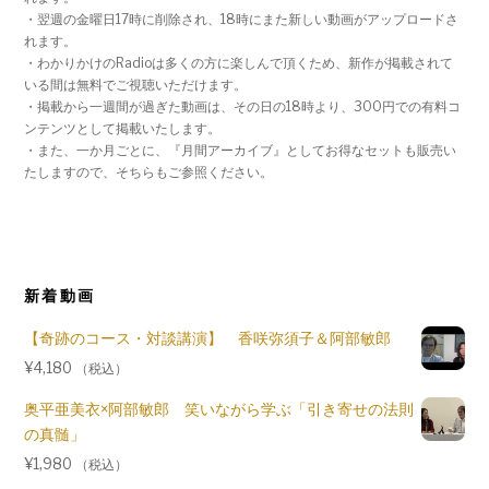
・翌週の金曜日17時に削除され、
18時にまた新しい動画がアップロードさ
れます。
・わかりかけのRadioは多くの方に楽しんで頂くため、
新作が掲載されて
いる間は無料でご視聴いただけます。
・掲載から一週間が過ぎた動画は、その日の18時より、
300円での有料コ
ンテンツとして掲載いたします。
・また、一か月ごとに、『月間アーカイブ』
としてお得なセットも販売い
たしますので、
そちらもご参照ください。
新着動画
【奇跡のコース・対談講演】 香咲弥須子＆阿部敏郎
¥
4,180
（税込）
奥平亜美衣×阿部敏郎 笑いながら学ぶ「引き寄せの法則
の真髄」
¥
1,980
（税込）