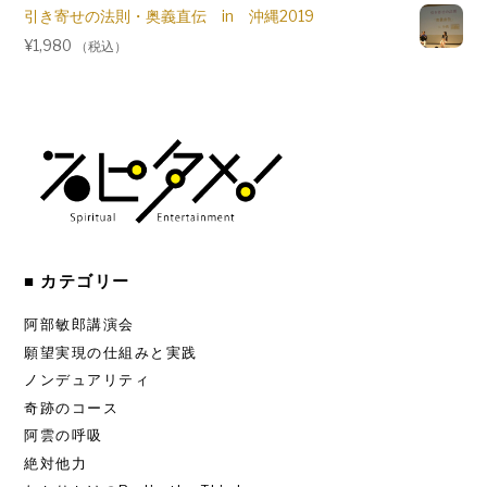
引き寄せの法則・奥義直伝 in 沖縄2019
¥
1,980
（税込）
■ カテゴリー
阿部敏郎講演会
願望実現の仕組みと実践
ノンデュアリティ
奇跡のコース
阿雲の呼吸
絶対他力