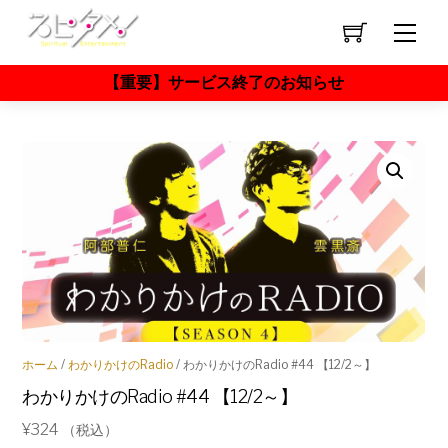
Skip
to
Men
content
【重要】サービス終了のお知らせ
ホーム
/
わかりかけのRadio
/ わかりかけのRadio #44 【12/2～】
わかりかけのRadio #44 【12/2～】
¥
324
（税込）