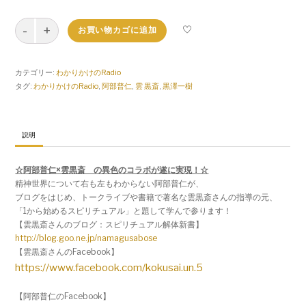
わ
お買い物カゴに追加
か
り
か
カテゴリー:
わかりかけのRadio
け
タグ:
わかりかけのRadio
,
阿部普仁
,
雲 黒斎
,
黒澤一樹
の
Radio
#44
【12/2
説明
～】
個
☆阿部普仁×雲黒斎 の異色のコラボが遂に実現！☆
精神世界について右も左もわからない阿部普仁が、
ブログをはじめ、
トークライブや書籍で著名な雲黒斎さんの指導の元、
「1から始めるスピリチュアル」と題して学んで参ります！
【雲黒斎さんのブログ：スピリチュアル解体新書】
http://blog.goo.ne.jp/
namagusabose
【雲黒斎さんのFacebook】
https://www.facebook.com/
kokusai.un.5
【阿部普仁のFacebook】