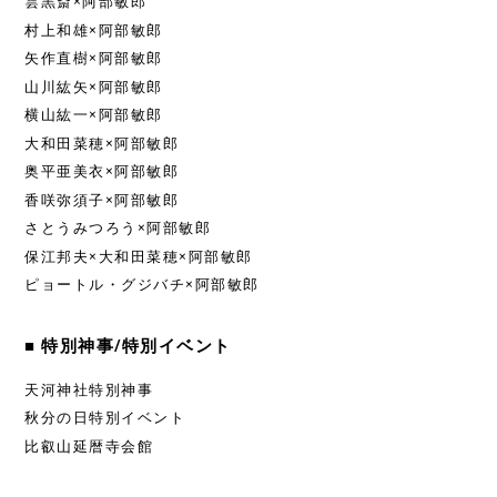
雲黒斎×阿部敏郎
村上和雄×阿部敏郎
矢作直樹×阿部敏郎
山川紘矢×阿部敏郎
横山紘一×阿部敏郎
大和田菜穂×阿部敏郎
奥平亜美衣×阿部敏郎
香咲弥須子×阿部敏郎
さとうみつろう×阿部敏郎
保江邦夫×大和田菜穂×阿部敏郎
ピョートル・グジバチ×阿部敏郎
■ 特別神事/特別イベント
天河神社特別神事
秋分の日特別イベント
比叡山延暦寺会館