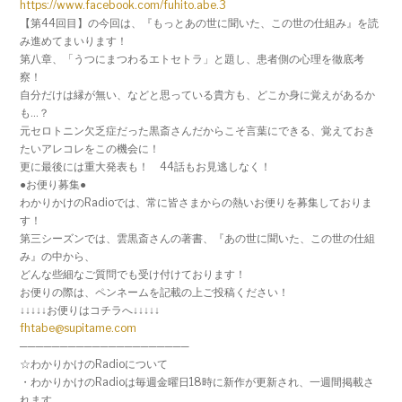
https://www.facebook.com/fuhito.abe.3
【第44回目】の今回は、『もっとあの世に聞いた、この世の仕組み』を読
み進めてまいります！
第八章、「うつにまつわるエトセトラ」と題し、患者側の心理を徹底考
察！
自分だけは縁が無い、などと思っている貴方も、どこか身に覚えがあるか
も…？
元セロトニン欠乏症だった黒斎さんだからこそ言葉にできる、覚えておき
たいアレコレをこの機会に！
更に最後には重大発表も！ 44話もお見逃しなく！
●お便り募集●
わかりかけのRadioでは、
常に皆さまからの熱いお便りを募集しておりま
す！
第三シーズンでは、雲黒斎さんの著書、『あの世に聞いた、この世の仕組
み』の中から、
どんな些細なご質問でも受け付けております！
お便りの際は、ペンネームを記載の上ご投稿ください！
↓↓↓↓↓お便りはコチラへ↓↓↓↓↓
fhtabe@supitame.com
─────────────────────
☆わかりかけのRadioについて
・わかりかけのRadioは毎週金曜日18時に新作が更新され、
一週間掲載さ
れます。