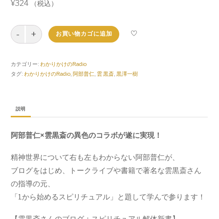
¥
324
（税込）
わ
お買い物カゴに追加
か
り
か
カテゴリー:
わかりかけのRadio
け
タグ:
わかりかけのRadio
,
阿部普仁
,
雲 黒斎
,
黒澤一樹
の
Radio
#25
【7/22
説明
～】
個
阿部普仁×雲黒斎の異色のコラボが遂に実現！
精神世界について右も左もわからない阿部普仁が、
ブログをはじめ、
トークライブや書籍で著名な雲黒斎さん
の指導の元、
「1から始めるスピリチュアル」と題して学んで参ります！