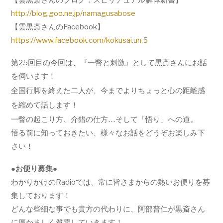
【雲黒斎さんのブログ：スピリチュアル解体新書】
http://blog.goo.ne.jp/namagusabose
【雲黒斎さんのFacebook】
https://www.facebook.com/kokusai.un.5
第25回目の今回は、『一瞥と刺激』として黒斎さんにお話
を伺います！
全国行脚を終えた二人が、今までよりちょっと心の距離感
を縮めて話します！
一瞥の起こり方、介錯の仕方…そして「悟り」への道。
悟る前に知っておきたい、様々なお話をどうぞお楽しみ下
さい！
●お便り募集●
わかりかけのRadioでは、
常に皆さまからの熱いお便りを募
集しております！
どんな些細な事でも貴方の代わりに、
阿部普仁が黒斎さん
に厚かましく質問していきます！