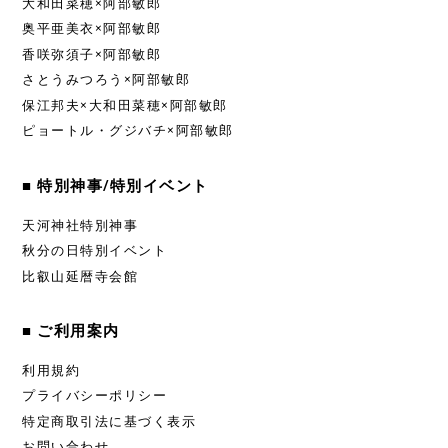
大和田菜穂×阿部敏郎
奥平亜美衣×阿部敏郎
香咲弥須子×阿部敏郎
さとうみつろう×阿部敏郎
保江邦夫×大和田菜穂×阿部敏郎
ピョートル・グジバチ×阿部敏郎
■ 特別神事/特別イベント
天河神社特別神事
秋分の日特別イベント
比叡山延暦寺会館
■ ご利用案内
利用規約
プライバシーポリシー
特定商取引法に基づく表示
お問い合わせ