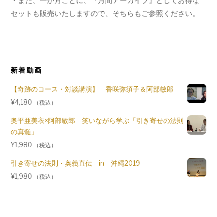
・また、一か月ごとに、『月間アーカイブ』としてお得な
セットも販売いたしますので、そちらもご参照ください。
新着動画
【奇跡のコース・対談講演】 香咲弥須子＆阿部敏郎
¥
4,180
（税込）
奥平亜美衣×阿部敏郎 笑いながら学ぶ「引き寄せの法則
の真髄」
¥
1,980
（税込）
引き寄せの法則・奥義直伝 in 沖縄2019
¥
1,980
（税込）