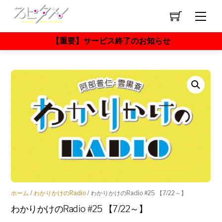
Skip
to
Men
content
【重要】サービス終了のお知らせ
ホーム
/
わかりかけのRadio
/ わかりかけのRadio #25 【7/22～】
わかりかけのRadio #25 【7/22～】