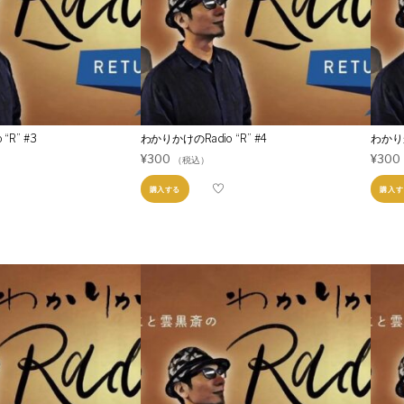
“R” #3
わかりかけのRadio “R” #4
わかりか
¥
300
¥
300
（税込）
購入する
購入す