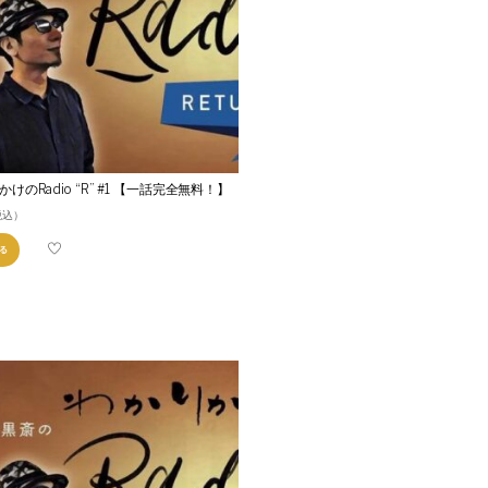
けのRadio “R” #1 【一話完全無料！】
税込）
る