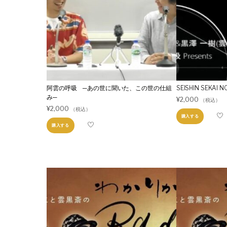
阿雲の呼吸 ─あの世に聞いた、この世の仕組
SEISHIN SEKAI 
み─
¥
2,000
（税込）
¥
2,000
（税込）
購入する
購入する