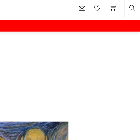
Sea
天河神社特別神事
秋分の日特別イベント
比叡山延暦寺会館