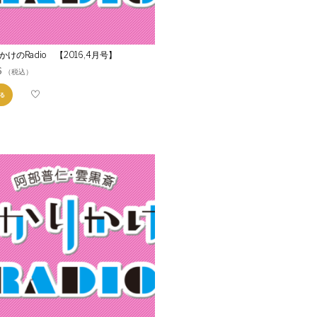
けのRadio 【2016,4月号】
6
（税込）
る