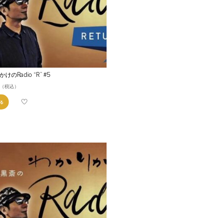
けのRadio “R” #5
（税込）
る