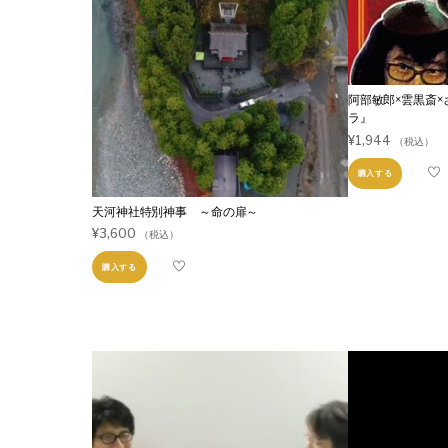
阿部敏郎のシャバだ・バダ！
居酒屋阿部家
阿部敏郎×雲黒斎
ZENサンガ大人気コンテンツ
ラ』
¥
1,944
（税込）
購入する
天河神社特別神事 ～命の扉～
¥
3,600
（税込）
購入する