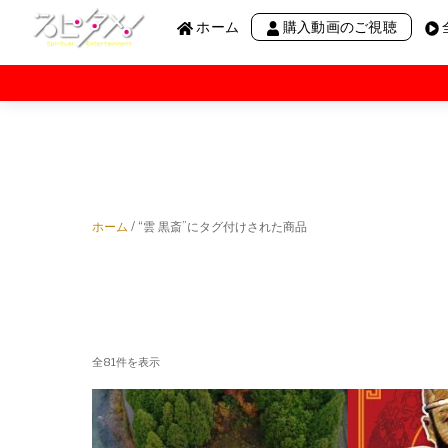
Menu
Skip
ホーム
購入動画のご視聴
to
content
阿部敏郎講演会
願望実現の仕組みと実践
ノンデュアリティ
奇跡のコース
ホーム
/ “雲 黒斎”にタグ付けされた商品
阿雲の呼吸
絶対他力
わかりかけのRadio THE 3rd
全81件を表示
わかりかけのRadio“R”
わかりかけのRadio【月刊】
わかりかけのRadio