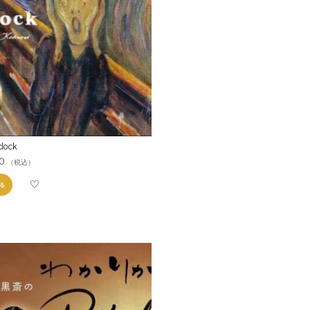
clock
0
（税込）
る