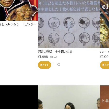
ピョートル・グジバチ×阿部敏郎
×さとうみつろう 『ガンダー
阿雲の呼吸 十牛図の世界
alarm 
¥
1,998
¥
2,00
（税込）
購入する
購入す