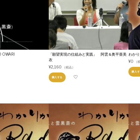
NO OWARI
「願望実現の仕組みと実践」 阿雲＆奥平亜美
わかりか
衣
¥
0
（
¥
2,160
（税込）
購入す
購入する