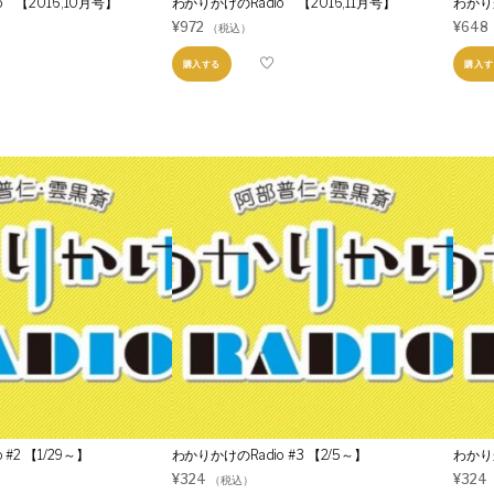
 【2016,10月号】
わかりかけのRadio 【2016,11月号】
わかりか
¥
972
¥
648
（税込）
購入する
購入す
#2 【1/29～】
わかりかけのRadio #3 【2/5～】
わかりか
¥
324
¥
324
（税込）