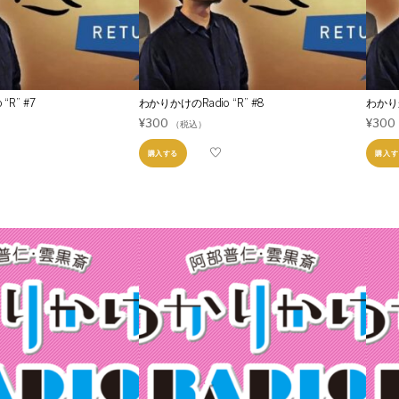
“R” #7
わかりかけのRadio “R” #8
わかりか
¥
300
¥
300
（税込）
購入する
購入す