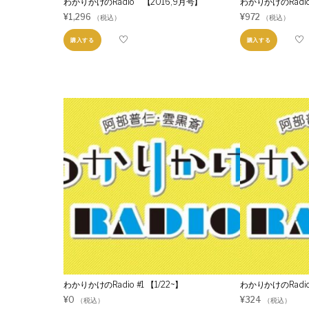
わかりかけのRadio 【2016,9月号】
わかりかけのRadio
¥
1,296
¥
972
（税込）
（税込）
購入する
購入する
わかりかけのRadio #1 【1/22~】
わかりかけのRadio 
¥
0
¥
324
（税込）
（税込）