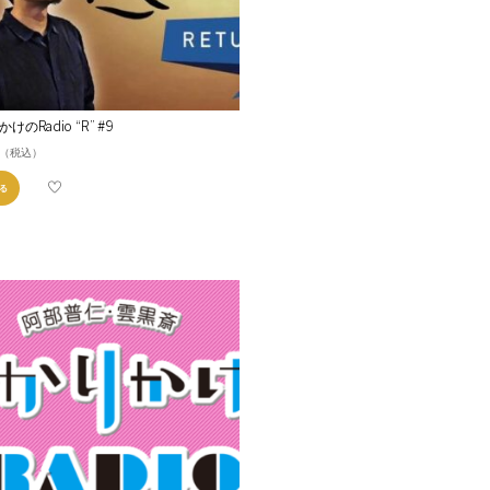
けのRadio “R” #9
（税込）
る