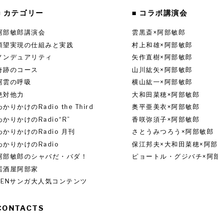
■ カテゴリー
■ コラボ講演会
阿部敏郎講演会
雲黒斎×阿部敏郎
願望実現の仕組みと実践
村上和雄×阿部敏郎
ノンデュアリティ
矢作直樹×阿部敏郎
奇跡のコース
山川紘矢×阿部敏郎
阿雲の呼吸
横山紘一×阿部敏郎
絶対他力
大和田菜穂×阿部敏郎
わかりかけのRadio the Third
奥平亜美衣×阿部敏郎
わかりかけのRadio“R”
香咲弥須子×阿部敏郎
わかりかけのRadio 月刊
さとうみつろう×阿部敏郎
わかりかけのRadio
保江邦夫×大和田菜穂×阿
阿部敏郎のシャバだ・バダ！
ピョートル・グジバチ×阿
居酒屋阿部家
ZENサンガ大人気コンテンツ
CONTACTS