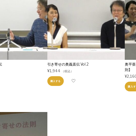
ピョートル・グジバチ×阿部敏郎
伝
引き寄せの奥義直伝 Vol.2
奥平亜
則】
¥
1,944
（税込）
¥
2,16
購入する
購入す