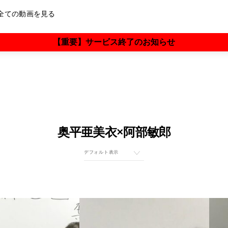
全ての動画を見る
【重要】サービス終了のお知らせ
雲黒斎×阿部敏郎
村上和雄×阿部敏郎
矢作直樹×阿部敏郎
山川紘矢×阿部敏郎
奥平亜美衣×阿部敏郎
横山紘一×阿部敏郎
大和田菜穂×阿部敏郎
奥平亜美衣×阿部敏郎
香咲弥須子×阿部敏郎
さとうみつろう×阿部敏郎
保江邦夫×大和田菜穂×阿部敏郎