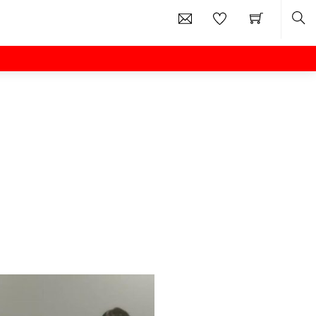
Sea
天河神社特別神事
秋分の日特別イベント
比叡山延暦寺会館