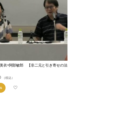
美衣×阿部敏郎 【非二元と引き寄せの法
0
（税込）
る