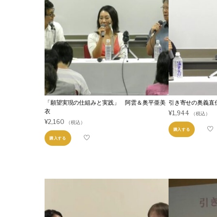
阿部敏郎のシャバだ・バダ！
居酒屋阿部家
ZENサンガ大人気コンテンツ
「願望実現の仕組みと実践」 阿雲＆奥平亜美
引き寄せの奥義直
衣
¥
1,944
（税込）
¥
2,160
（税込）
購入する
購入する