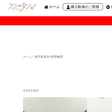
Menu
Skip
ホーム
購入動画のご視聴
to
content
阿部敏郎講演会
願望実現の仕組みと実践
ノンデュアリティ
奇跡のコース
ホーム
/ 奥平亜美衣×阿部敏郎
阿雲の呼吸
絶対他力
わかりかけのRadio THE 3rd
全6件を表示
わかりかけのRadio“R”
わかりかけのRadio【月刊】
わかりかけのRadio