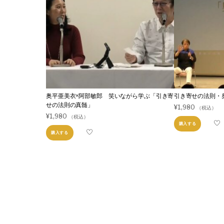
奥平亜美衣×阿部敏郎 笑いながら学ぶ「引き寄
引き寄せの法則・奥
せの法則の真髄」
¥
1,980
（税込）
¥
1,980
（税込）
購入する
購入する